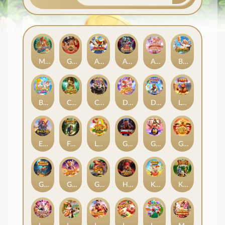
Mermaid's Treasure
Gladiators
Adventures Of Caramelo
Amazing Circus
Aphrodite - Goddess of Love
Bierfest Delight
Bikini Babes
Chasing Leprechaun Coins
Countdown to Fortune
Dragon Wonder
Ducky Spin
Legendary El Toro
Empress of the Black Seas
Forbidden Island
Longevity dragon(Fulong)
Gangster's Paradise
Gates Of Kunlun
God of Fortune
Gold Seekers
Golden Gallop
Golden Hatch
Heavenly Sage
Kawaii Neko
Kung Fu Warrior