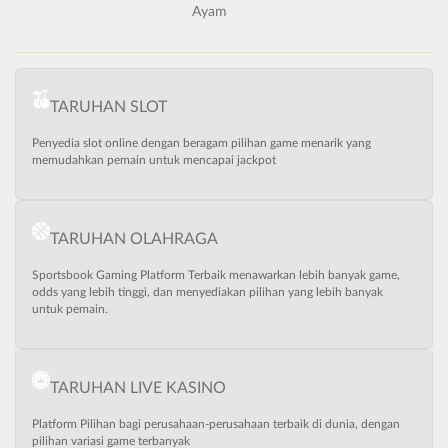
Ayam
TARUHAN SLOT
Penyedia slot online dengan beragam pilihan game menarik yang
memudahkan pemain untuk mencapai jackpot
TARUHAN OLAHRAGA
Sportsbook Gaming Platform Terbaik menawarkan lebih banyak game,
odds yang lebih tinggi, dan menyediakan pilihan yang lebih banyak
untuk pemain.
TARUHAN LIVE KASINO
Platform Pilihan bagi perusahaan-perusahaan terbaik di dunia, dengan
pilihan variasi game terbanyak