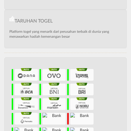
TARUHAN TOGEL
Platform togel yang menarik dari perusahan terbaik di dunia yang
menawarkan hadiah kemenangan besar