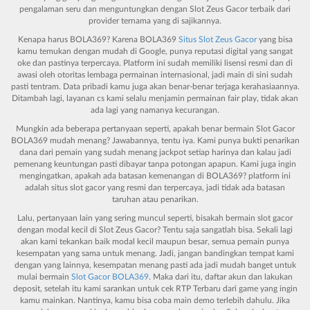
pengalaman seru dan menguntungkan dengan
Slot Zeus Gacor
terbaik dari
provider ternama yang di sajikannya.
Kenapa harus BOLA369? Karena BOLA369
Situs Slot Zeus Gacor
yang bisa
kamu temukan dengan mudah di Google, punya reputasi digital yang sangat
oke dan pastinya terpercaya. Platform ini sudah memiliki lisensi resmi dan di
awasi oleh otoritas lembaga permainan internasional, jadi main di sini sudah
pasti tentram. Data pribadi kamu juga akan benar-benar terjaga kerahasiaannya.
Ditambah lagi, layanan cs kami selalu menjamin permainan fair play, tidak akan
ada lagi yang namanya kecurangan.
Mungkin ada beberapa pertanyaan seperti, apakah benar bermain
Slot Gacor
BOLA369
mudah menang? Jawabannya, tentu iya. Kami punya bukti penarikan
dana dari pemain yang sudah menang jackpot setiap harinya dan kalau jadi
pemenang keuntungan pasti dibayar tanpa potongan apapun. Kami juga ingin
mengingatkan, apakah ada batasan kemenangan di BOLA369? platform ini
adalah situs slot gacor yang resmi dan terpercaya, jadi tidak ada batasan
taruhan atau penarikan.
Lalu, pertanyaan lain yang sering muncul seperti, bisakah bermain slot gacor
dengan modal kecil di
Slot Zeus Gacor
? Tentu saja sangatlah bisa. Sekali lagi
akan kami tekankan baik modal kecil maupun besar, semua pemain punya
kesempatan yang sama untuk menang. Jadi, jangan bandingkan tempat kami
dengan yang lainnya, kesempatan menang pasti ada jadi mudah banget untuk
mulai bermain
Slot Gacor BOLA369
. Maka dari itu, daftar akun dan lakukan
deposit, setelah itu kami sarankan untuk cek RTP Terbaru dari game yang ingin
kamu mainkan. Nantinya, kamu bisa coba main demo terlebih dahulu. Jika