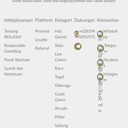
sudah merasa yakin, kamu bisa langsung bermain dan Salam Jackpot.
Kebijaksanaan
Platform
Kategori
Dukungan
Komunitas
Tentang
Promosi
Hot
+628194
WhatsA
BOLA369
Games
5092975
pp
Loyalty
Responsible
Slots
Telegra
Referral
Gambling
m
Live
Pusat Bantuan
Casino
Faceboo
k
Syarat dan
Race
Ketentuan
Instagra
Togel
m
Olahraga
Crash
Game
Arcade
Poker
Sabung