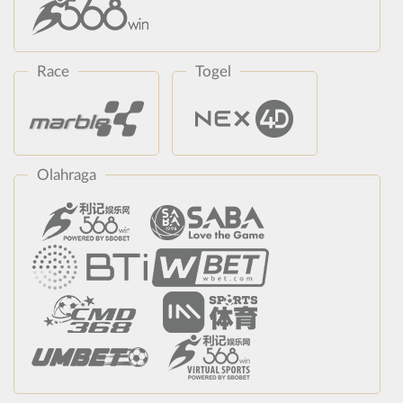
Race
Togel
Olahraga