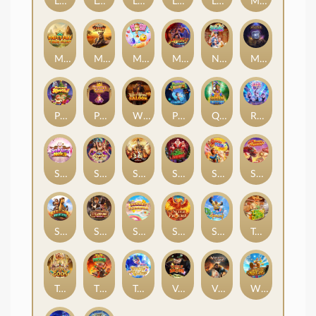
Las Vegas Party
Legend of the White and Green Snake
Lion Dance Fortune
Lucky Zhu
Lulu's Enchanted Forest
Mahjong Fortune
Mayan Gold Hunt
Mega Wild Safari
Mochi Mochi
Muay Thai Arena
Nomikai Fever
Mysteries of Pandora
Pawsome Xmas
Persian Gems
Wild West Saloon
Pumpkin Night
Queen of Aztec
Rave On
Sakura Neko
Samba Fiesta
SanGuo - The Brotherhood
Sexy Christmas Sirens
Spirits Fiesta
Spring Harvest
Stallion Princess
Steampunk Reloaded
Surgary bonanza
Super Phoenix
Surf Monkey
Taco Truck Delight
Temple of Gods
TNT Fiesta
Tower of Riches
Vault of Riches
Viking Valor
Wild Fish Hunter