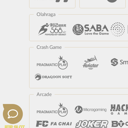
Olahraga
Crash Game
Arcade