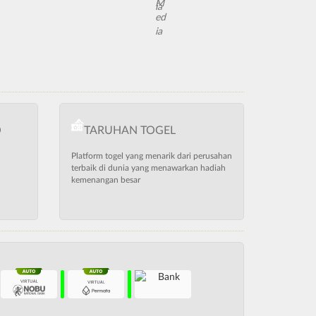
O
TARUHAN TOGEL
Platform togel yang menarik dari perusahan
terbaik di dunia yang menawarkan hadiah
kemenangan besar