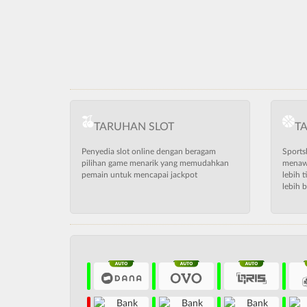
TARUHAN SLOT
T
Penyedia slot online dengan beragam
Sports
pilihan game menarik yang memudahkan
menawa
pemain untuk mencapai jackpot
lebih 
lebih 