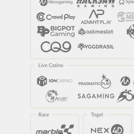
Live Casino
Race
Togel