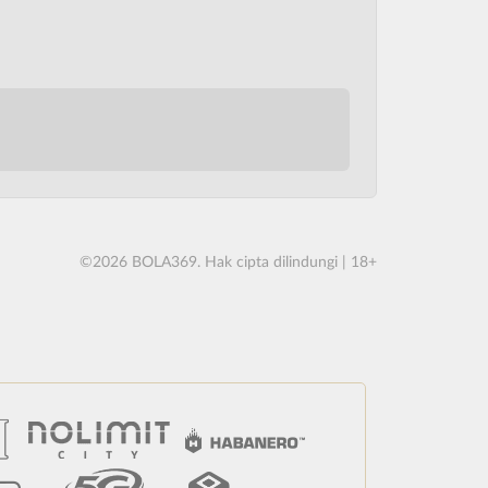
©2026 BOLA369. Hak cipta dilindungi | 18+