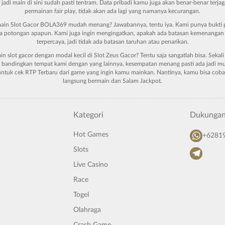
 jadi main di sini sudah pasti tentram. Data pribadi kamu juga akan benar-benar terj
permainan fair play, tidak akan ada lagi yang namanya kecurangan.
main
Slot Gacor BOLA369
mudah menang? Jawabannya, tentu iya. Kami punya bukti p
pa potongan apapun. Kami juga ingin mengingatkan, apakah ada batasan kemenangan di
terpercaya, jadi tidak ada batasan taruhan atau penarikan.
ain slot gacor dengan modal kecil di
Slot Zeus Gacor
? Tentu saja sangatlah bisa. Seka
 bandingkan tempat kami dengan yang lainnya, kesempatan menang pasti ada jadi m
n untuk cek RTP Terbaru dari game yang ingin kamu mainkan. Nantinya, kamu bisa cob
langsung bermain dan Salam Jackpot.
Kategori
Dukunga
Hot Games
+6281
Slots
Live Casino
Race
Togel
Olahraga
Crash Game