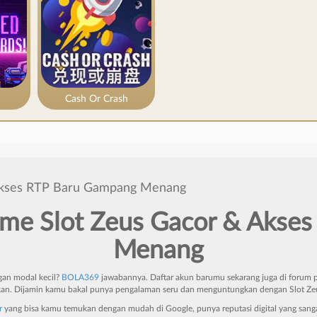
Cash Or Crash
Akses RTP Baru Gampang Menang
me Slot Zeus
Gacor
&
Akses
Menang
gan modal kecil?
BOLA369
jawabannya. Daftar akun barumu sekarang juga di forum 
gkan. Dijamin kamu bakal punya pengalaman seru dan menguntungkan dengan
Slot Z
r
yang bisa kamu temukan dengan mudah di Google, punya reputasi digital yang sangat 