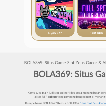
Nyan Cat
Out Run
BOLA369: Situs Game Slot Zeus Gacor & 
BOLA369: Situs Ga
Kamu suka main judi slot online? Mau coba menang besar den
akses RTP terbaru yang gampang banget buat di menan
Kenapa harus BOLA369? Karena BOLA369
Situs Slot Zeus Gaco