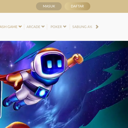
MASUK
DAFTAR
PROMOSI
ASH GAME
ARCADE
POKER
SABUNG AYAM