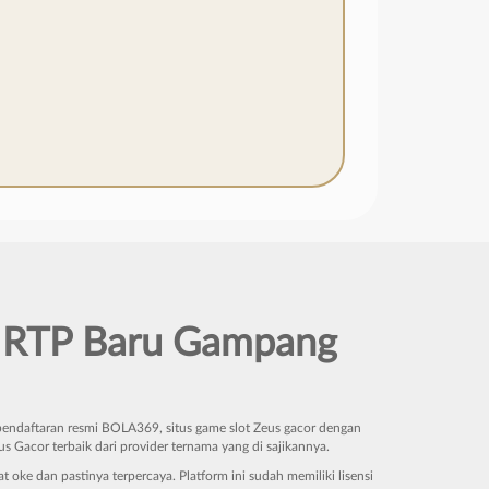
RTP
Baru
Gampang
pendaftaran resmi BOLA369, situs game slot Zeus gacor dengan
eus Gacor
terbaik dari provider ternama yang di sajikannya.
oke dan pastinya terpercaya. Platform ini sudah memiliki lisensi