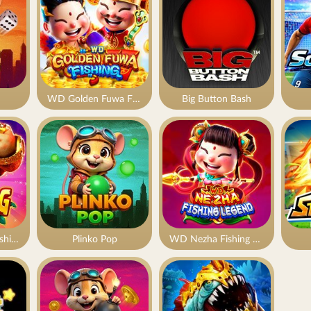
WD Golden Fuwa Fishing
Big Button Bash
WD King Kong Fishing
Plinko Pop
WD Nezha Fishing Legend