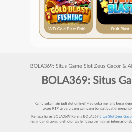
WD Gold Blast Fishing
Fruit Blast
BOLA369: Situs Game Slot Zeus Gacor & 
BOLA369: Situs Ga
Kamu suka main judi slot online? Mau coba menang besar den
akses RTP terbaru yang gampang banget buat di menan
Kenapa harus BOLA369? Karena BOLA369
Situs Slot Zeus Gaco
resmi dan di awasi oleh otoritas lembaga permainan internasional,