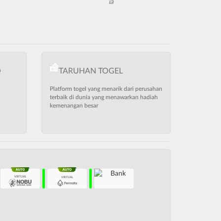
O
TARUHAN TOGEL
Platform togel yang menarik dari perusahan
terbaik di dunia yang menawarkan hadiah
kemenangan besar