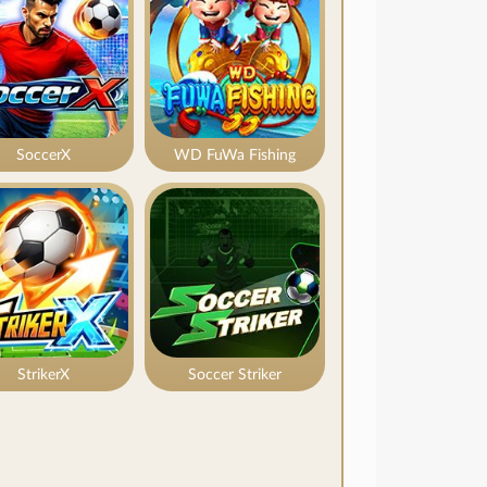
SoccerX
WD FuWa Fishing
StrikerX
Soccer Striker