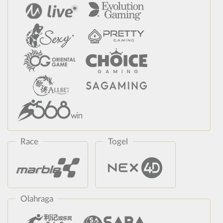
Race
Togel
Olahraga