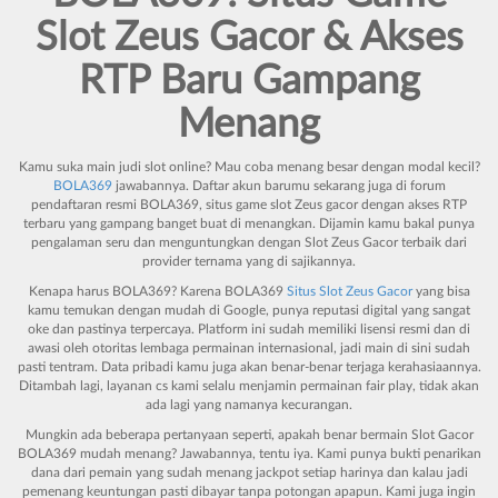
Slot Zeus
Gacor
&
Akses
RTP
Baru
Gampang
Menang
Kamu suka main judi slot online? Mau coba menang besar dengan modal kecil?
BOLA369
jawabannya. Daftar akun barumu sekarang juga di forum
pendaftaran resmi BOLA369, situs game slot Zeus gacor dengan akses RTP
terbaru yang gampang banget buat di menangkan. Dijamin kamu bakal punya
pengalaman seru dan menguntungkan dengan
Slot Zeus Gacor
terbaik dari
provider ternama yang di sajikannya.
Kenapa harus BOLA369? Karena BOLA369
Situs Slot Zeus Gacor
yang bisa
kamu temukan dengan mudah di Google, punya reputasi digital yang sangat
oke dan pastinya terpercaya. Platform ini sudah memiliki lisensi resmi dan di
awasi oleh otoritas lembaga permainan internasional, jadi main di sini sudah
pasti tentram. Data pribadi kamu juga akan benar-benar terjaga kerahasiaannya.
Ditambah lagi, layanan cs kami selalu menjamin permainan fair play, tidak akan
ada lagi yang namanya kecurangan.
Mungkin ada beberapa pertanyaan seperti, apakah benar bermain
Slot Gacor
BOLA369
mudah menang? Jawabannya, tentu iya. Kami punya bukti penarikan
dana dari pemain yang sudah menang jackpot setiap harinya dan kalau jadi
pemenang keuntungan pasti dibayar tanpa potongan apapun. Kami juga ingin