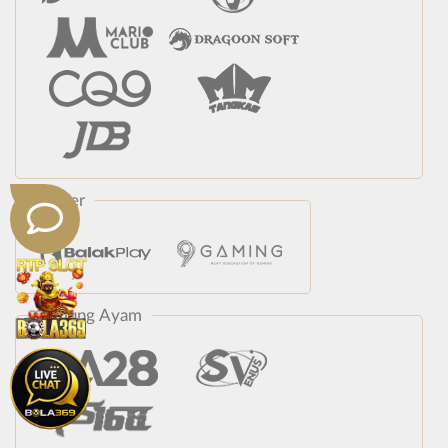
Poker
Sabung Ayam