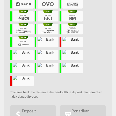
* Selama bank maintenance dan bank offline deposit dan penarikan
tidak dapat diproses
Deposit
Penarikan