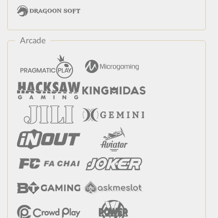
Arcade