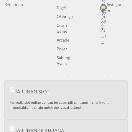
Ketentuan
Instagra
Togel
m
Olahraga
Crash
Game
Arcade
Poker
Sabung
Ayam
TARUHAN SLOT
Penyedia slot online dengan beragam pilihan game menarik yang
memudahkan pemain untuk mencapai jackpot
TARUHAN OLAHRAGA