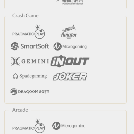
Crash Game
Arcade