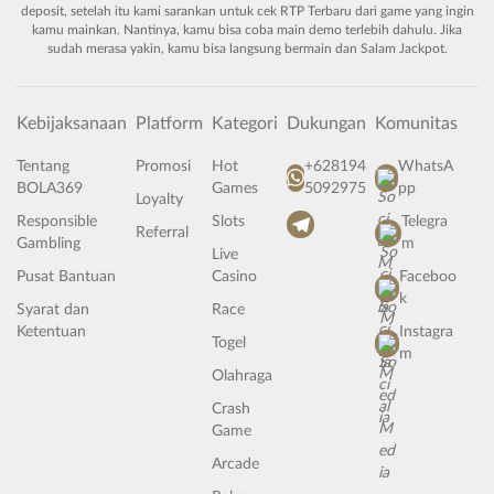
deposit, setelah itu kami sarankan untuk cek RTP Terbaru dari game yang ingin
kamu mainkan. Nantinya, kamu bisa coba main demo terlebih dahulu. Jika
sudah merasa yakin, kamu bisa langsung bermain dan Salam Jackpot.
Kebijaksanaan
Platform
Kategori
Dukungan
Komunitas
Tentang
Promosi
Hot
+628194
WhatsA
BOLA369
Games
5092975
pp
Loyalty
Responsible
Slots
Telegra
Referral
Gambling
m
Live
Pusat Bantuan
Casino
Faceboo
k
Syarat dan
Race
Ketentuan
Instagra
Togel
m
Olahraga
Crash
Game
Arcade