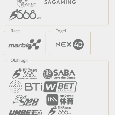
Race
Togel
Olahraga