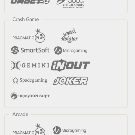
Crash Game
Arcade