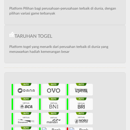
Platform Pilihan bagi perusahaan-perusahaan terbaik di dunia, dengan
pilihan variasi game terbanyak
TARUHAN TOGEL
Platform togel yang menarik dari perusahan terbaik di dunia yang
menawarkan hadiah kemenangan besar