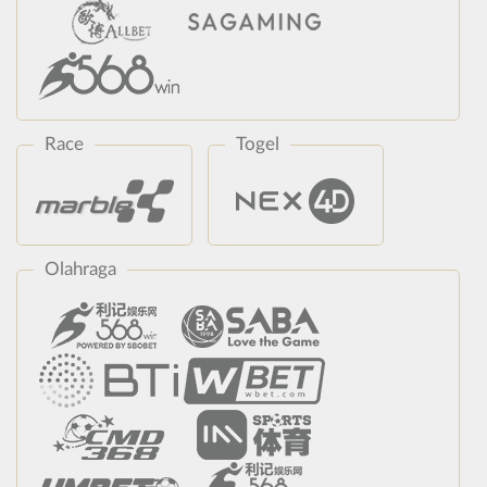
Race
Togel
Olahraga