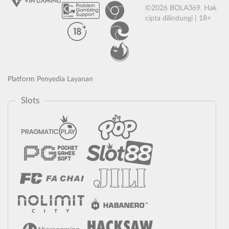
©2026 BOLA369. Hak
cipta dilindungi | 18+
Platform Penyedia Layanan
Slots