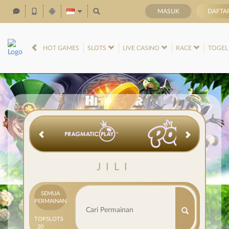
MASUK
DAFTA
IDR
12,689,052,
HOT GAMES
SLOTS
LIVE CASINO
RACE
TOGE
JILI
SEMUA
PERMAINAN
TOP
SLOTS
20