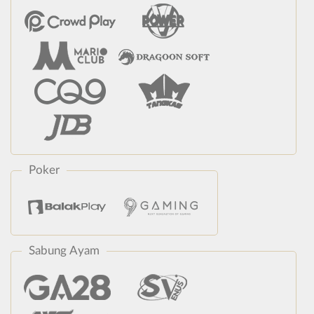
Poker
Sabung Ayam