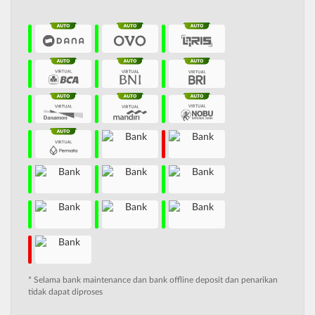
* Selama bank maintenance dan bank offline deposit dan penarikan
tidak dapat diproses