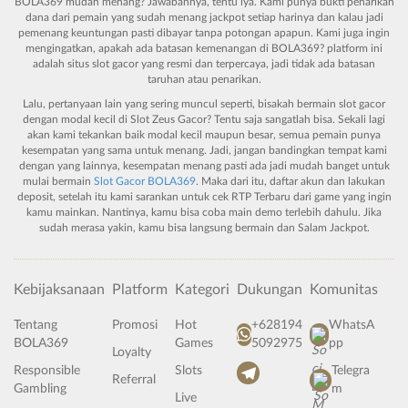
BOLA369
mudah menang? Jawabannya, tentu iya. Kami punya bukti penarikan
dana dari pemain yang sudah menang jackpot setiap harinya dan kalau jadi
pemenang keuntungan pasti dibayar tanpa potongan apapun. Kami juga ingin
mengingatkan, apakah ada batasan kemenangan di BOLA369? platform ini
adalah situs slot gacor yang resmi dan terpercaya, jadi tidak ada batasan
taruhan atau penarikan.
Lalu, pertanyaan lain yang sering muncul seperti, bisakah bermain slot gacor
dengan modal kecil di
Slot Zeus Gacor
? Tentu saja sangatlah bisa. Sekali lagi
akan kami tekankan baik modal kecil maupun besar, semua pemain punya
kesempatan yang sama untuk menang. Jadi, jangan bandingkan tempat kami
dengan yang lainnya, kesempatan menang pasti ada jadi mudah banget untuk
mulai bermain
Slot Gacor BOLA369
. Maka dari itu, daftar akun dan lakukan
deposit, setelah itu kami sarankan untuk cek RTP Terbaru dari game yang ingin
kamu mainkan. Nantinya, kamu bisa coba main demo terlebih dahulu. Jika
sudah merasa yakin, kamu bisa langsung bermain dan Salam Jackpot.
Kebijaksanaan
Platform
Kategori
Dukungan
Komunitas
Tentang
Promosi
Hot
+628194
WhatsA
BOLA369
Games
5092975
pp
Loyalty
Responsible
Slots
Telegra
Referral
Gambling
m
Live