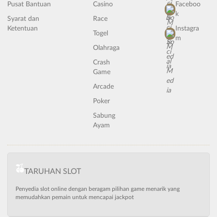
Pusat Bantuan
Casino
Faceboo
k
Syarat dan
Race
Ketentuan
Instagra
Togel
m
Olahraga
Crash
Game
Arcade
Poker
Sabung
Ayam
TARUHAN SLOT
Penyedia slot online dengan beragam pilihan game menarik yang
memudahkan pemain untuk mencapai jackpot