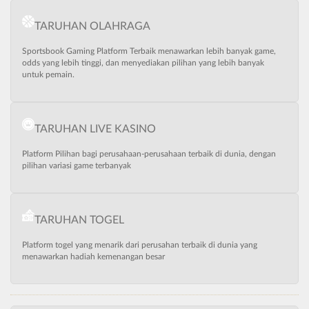
TARUHAN OLAHRAGA
Sportsbook Gaming Platform Terbaik menawarkan lebih banyak game,
odds yang lebih tinggi, dan menyediakan pilihan yang lebih banyak
untuk pemain.
TARUHAN LIVE KASINO
Platform Pilihan bagi perusahaan-perusahaan terbaik di dunia, dengan
pilihan variasi game terbanyak
TARUHAN TOGEL
Platform togel yang menarik dari perusahan terbaik di dunia yang
menawarkan hadiah kemenangan besar