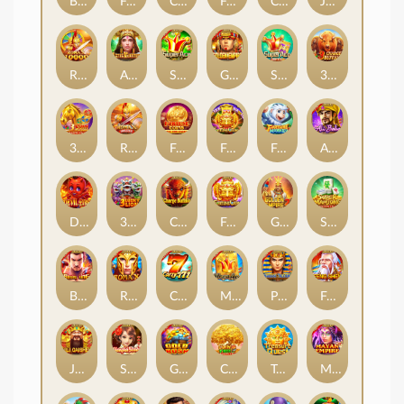
Boxing King Title Match
Fortune Gems 500
Clover Coins 3x3
Fortune Coins 2
Cash Coin
Jackpot Joker FEVER
ROMA X 10000
Aztec Priestess
Super Ace
Golden Empire
Super Ace Joker
3 Charge Buffalo
3 Coin Wild Horse
Roma X Deluxe
Fortune Coins
Fortune Gems 2
Fortune Monkey
Ali Baba
Devil Fire
3 LUCKY LION
Charge Buffalo
Fortune Gems
GOLDEN EMPIRE 2
SUPER MAHJONG
Boxing King
RomaX
Crazy777
Mega Ace
Pharaoh Treasure
Fengshen
Jili Caishen
Shanghai Beauty
Gold Rush
Coin Tree
Treasure Quest
Mayan Empire