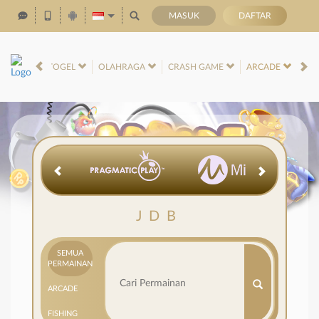
MASUK
DAFTAR
RACE
TOGEL
OLAHRAGA
CRASH GAME
ARCADE
PO
JDB
SEMUA
PERMAINAN
ARCADE
FISHING