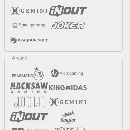
Arcade