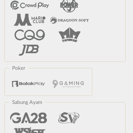
Poker
Sabung Ayam