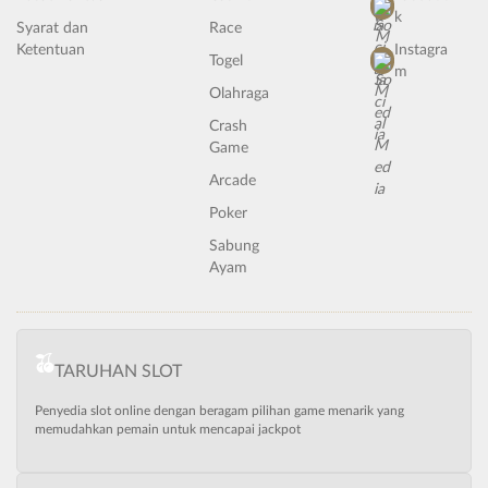
k
Syarat dan
Race
Ketentuan
Instagra
Togel
m
Olahraga
Crash
Game
Arcade
Poker
Sabung
Ayam
TARUHAN SLOT
Penyedia slot online dengan beragam pilihan game menarik yang
memudahkan pemain untuk mencapai jackpot