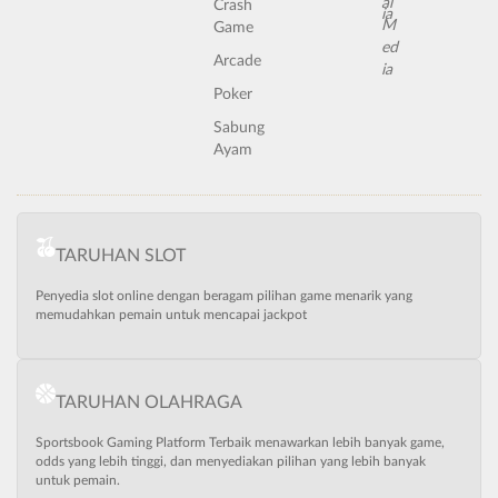
Crash
Game
Arcade
Poker
Sabung
Ayam
TARUHAN SLOT
Penyedia slot online dengan beragam pilihan game menarik yang
memudahkan pemain untuk mencapai jackpot
TARUHAN OLAHRAGA
Sportsbook Gaming Platform Terbaik menawarkan lebih banyak game,
odds yang lebih tinggi, dan menyediakan pilihan yang lebih banyak
untuk pemain.