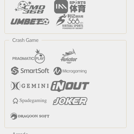
Crash Game