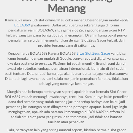
Menang
Kamu suka main judi slot online? Mau coba menang besar dengan modal kecil?
BOLA369
jawabannya. Daftar akun barumu sekarang juga di forum
pendaftaran resmi BOLA369, situs game slot Zeus gacor dengan akses RTP
terbaru yang gampang banget buat di menangkan. Dijamin kamu bakal punya
pengalaman seru dan menguntungkan dengan
Slot Zeus Gacor
terbaik dari
provider ternama yang di sajikannya.
Kenapa harus BOLA369? Karena BOLA369
Situs Slot Zeus Gacor
yang bisa
kamu temukan dengan mudah di Google, punya reputasi digital yang sangat
oke dan pastinya terpercaya. Platform ini sudah memiliki lisensi resmi dan di
awasi oleh otoritas lembaga permainan internasional, jadi main di sini sudah
pasti tentram. Data pribadi kamu juga akan benar-benar terjaga kerahasiaannya.
Ditambah lagi, layanan cs kami selalu menjamin permainan fair play, tidak akan
ada lagi yang namanya kecurangan.
Mungkin ada beberapa pertanyaan seperti, apakah benar bermain
Slot Gacor
BOLA369
mudah menang? Jawabannya, tentu iya. Kami punya bukti penarikan
dana dari pemain yang sudah menang jackpot setiap harinya dan kalau jadi
pemenang keuntungan pasti dibayar tanpa potongan apapun. Kami juga ingin
mengingatkan, apakah ada batasan kemenangan di BOLA369? platform ini
adalah situs slot gacor yang resmi dan terpercaya, jadi tidak ada batasan
taruhan atau penarikan.
Lalu, pertanyaan lain yang sering muncul seperti, bisakah bermain slot gacor