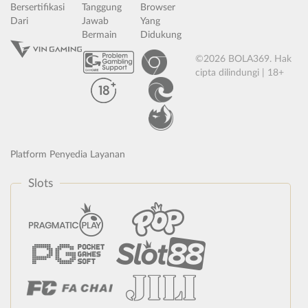
Bersertifikasi
Tanggung
Browser
Dari
Jawab
Yang
Bermain
Didukung
©2026 BOLA369. Hak
cipta dilindungi | 18+
Platform Penyedia Layanan
Slots