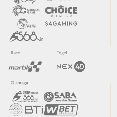
Race
Togel
Olahraga