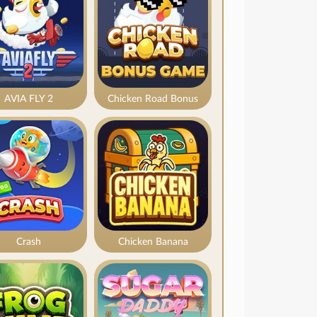
AVIA FLY 2
Chicken Road Bonus
Crash
Chicken Banana