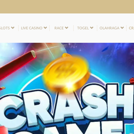
SLOTS
LIVE CASINO
RACE
TOGEL
OLAHRAGA
CR